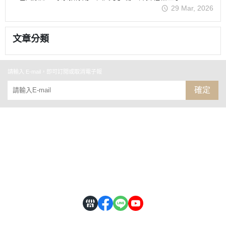
29 Mar, 2026
文章分類
請輸入 E-mail，即可訂閱或取消電子報
確定
數字油畫研究室
大張更好畫
全部商品
FB臉書粉絲團