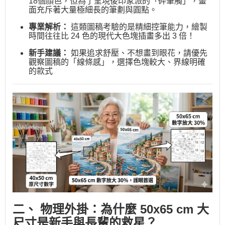
18個顏色，但為了呈現後印象派的「碎筆觸」，畫
面充斥著大量極細長的筆劃與圓點。
專業解析：
這類圖稿考驗的是精細控筆能力，繪製
時間往往比 24 色的現代大色塊插畫多出 3 倍！
新手建議：
如果追求舒壓、不想畫到眼花，請優先
觀察圖稿的「線條感」，選擇色塊較大、界線明確
的款式
二、 物理外掛：為什麼 50x65 cm 大
尺寸是新手與長輩的救星？