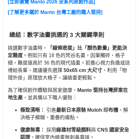
[立即瀏覽 Manto 2026 全系列原創作品]
[了解更多關於 Manto 台灣工廠的職人堅持]
總結：數字油畫挑選的 3 大關鍵準則
挑選數字油畫時，
「線條密度」比「顏色數量」更能決
定難度
。例如只有 18 色的梵谷名畫，因筆觸碎、格子
細，難度遠高於 36 色的現代插畫。若擔心視力負擔或送
禮給長輩，建議優先選擇
50x65 cm 大尺寸
，利用「物
理外掛」原理放大格子，讓繪畫更輕鬆。
為了確保創作體驗與居家健康，
Manto 堅持台灣屏東在
地生產
，並具備以下職人優勢：
極致清晰：
引進
最新日本原裝 Mutoh 印布機
，解
決格子模糊、重疊的痛點。
健康無毒：
採用
綠建材等級顏料
與
CNS 國家安全
認證
，確保室內繪畫無刺鼻異味。