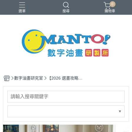
0
選單
搜尋
購物車
40x50cm
50x65cm
入門推薦款
本款免費升級淡彩縮時畫布
銷售前十名
數字油畫研究室
【2026 選畫攻略】
數字油畫難度怎麼
看？為什麼 18 色
梵谷比 36 色風景
難？專家教你用
「大尺寸」物理外
掛輕鬆上手！