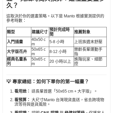
久？
這取決於你的選畫策略。以下是 Manto 根據實測提供的
參考時數：
預計完成時
類型
建議尺寸
推薦對象
間
40x50 c
入門插畫
5-8 小時
上班族週末舒壓
m
50x65 c
樂齡長輩運動手
大字版花卉
8-12 小時
m
指
經典名畫系
50x65 c
進階玩家、細節
20 小時以上
列
m
控
💡 專家總結：如何下單你的第一幅畫？
看用途：
送長輩首選「50x65 cm + 大字版」。
看預算：
大尺寸Manto 台灣現貨直送，省去跨境物
流等待與退貨風險。
看認證：
認明
CNS 認證
與
綠建材等級
，保護家人