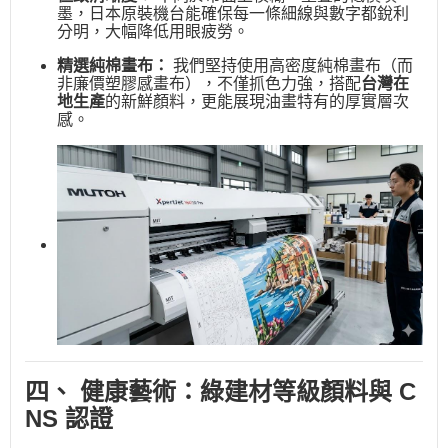
墨，日本原裝機台能確保每一條細線與數字都銳利
分明，大幅降低用眼疲勞。
精選純棉畫布：
我們堅持使用高密度純棉畫布（而
非廉價塑膠感畫布），不僅抓色力強，搭配
台灣在
地生產
的新鮮顏料，更能展現油畫特有的厚實層次
感。
四、 健康藝術：綠建材等級顏料與 C
NS 認證