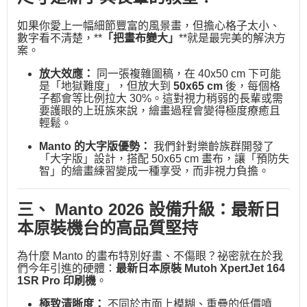
如果你愛上一幅細節豐富的風景畫，但擔心格子太小、
數字看不清楚，**
「把畫布變大」
**就是最完美的解決方
案。
放大效應：
同一張複雜圖稿，在 40x50 cm 下可能
是「地獄難度」，但放大到
50x65 cm
後，每個格
子都會等比例拉大 30%。這對視力稍弱的長輩或需
要護眼的上班族來說，繪畫過程會變得極度療癒且
輕鬆。
Manto 的大字版優勢：
我們針對樂齡族群開發了
「大字版」設計，搭配 50x65 cm 畫布，讓「預防失
智」的繪畫練習變成一種享受，而非視力負擔。
三、 Manto 2026 設備升級：最新日
本原裝機台的高品質堅持
為什麼 Manto 的畫布特別好畫、不傷眼？祕密就在於我
們今年引進的硬體：
最新日本原裝 Mutoh XpertJet 164
1SR Pro 印刷機
。
極致清晰度：
不同於市面上模糊、重疊的低價噴