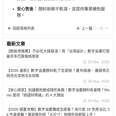
安心售後：
顏料新鮮不乾涸，並提供專業補色服
務。
回部落格列表
上一篇
下一篇
最新文章
【輕裝修推薦】不必花大錢裝潢！用「台灣設計」數字油畫打造
最夯多巴胺風格居家
29 Mar, 2026
【2026 最新】數字油畫顏料乾了怎麼辦？畫布摺痕、畫錯修正
與亮光漆用法全攻略
29 Mar, 2026
【安心居家】別讓藝術變成隱形負擔！數字油畫顏料有毒嗎？Ma
nto 堅持「綠建材等級」的 4 大理由
29 Mar, 2026
【2026 選畫攻略】數字油畫難度怎麼看？為什麼 18 色梵谷比 3
6 色風景難？專家教你用「大尺寸」物理外掛輕鬆上手！