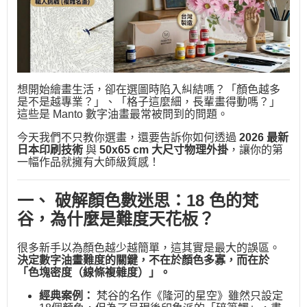
想開始繪畫生活，卻在選圖時陷入糾結嗎？「顏色越多
是不是越專業？」、「格子這麼細，長輩畫得動嗎？」
這些是 Manto 數字油畫最常被問到的問題。
今天我們不只教你選畫，還要告訴你如何透過
2026 最新
日本印刷技術
與
50x65 cm 大尺寸物理外掛
，讓你的第
一幅作品就擁有大師級質感！
一、 破解顏色數迷思：18 色的梵
谷，為什麼是難度天花板？
很多新手以為顏色越少越簡單，這其實是最大的誤區。
決定數字油畫難度的關鍵，不在於顏色多寡，而在於
「色塊密度（線條複雜度）」。
經典案例：
梵谷的名作《隆河的星空》雖然只設定