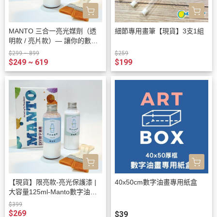
MANTO 三合一亮光媒劑（透
細節專用畫筆【現貨】3支1組
明款 / 亮片款）— 讓你的數字
油畫更細膩、更亮、更專業
$299 ~ 899
$259
$249 ~ 619
$199
【現貨】限亮款-亮光保護漆 |
40x50cm數字油畫專用紙盒
大容量125ml-Manto數字油畫
專用
$399
$269
$39