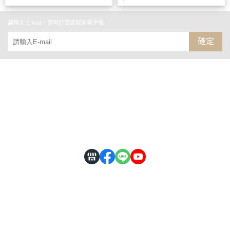
請輸入 E-mail，即可訂閱或取消電子報
確定
數字油畫研究室
大張更好畫
全部商品
FB臉書粉絲團
- 釘好實木內框．台灣