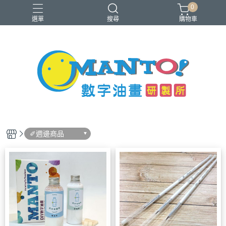
0
選單
搜尋
購物車
40x50cm
50x65cm
入門推薦款
本款免費升級淡彩縮時畫布
銷售前十名
✐週邊商品