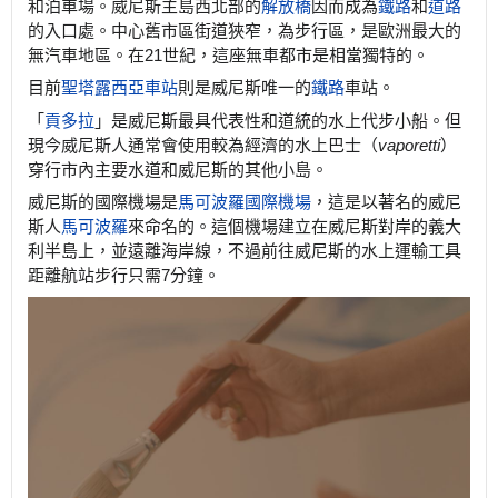
和泊車場。威尼斯主島西北部的
解放橋
因而成為
鐵路
和
道路
的入口處。中心舊市區街道狹窄，為步行區，是歐洲最大的
無汽車地區。在21世紀，這座無車都市是相當獨特的。
目前
聖塔露西亞車站
則是威尼斯唯一的
鐵路
車站。
「
貢多拉
」是威尼斯最具代表性和道統的水上代步小船。但
現今威尼斯人通常會使用較為經濟的水上巴士（
vaporetti
）
穿行市內主要水道和威尼斯的其他小島。
威尼斯的國際機場是
馬可波羅國際機場
，這是以著名的威尼
斯人
馬可波羅
來命名的。這個機場建立在威尼斯對岸的義大
利半島上，並遠離海岸線，不過前往威尼斯的水上運輸工具
距離航站步行只需7分鐘。