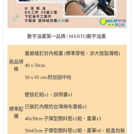
數字油畫第一品牌 | MANTO數字油畫
藝廊級釘好內框畫 (標準厚框、非大陸製薄框)
商品規
40 x 50cm
格
50 x 65 cm-附加固中柱
壁掛釘組x1、說明書x1
已裝釘內框的台灣棉布畫板x1
標準配
備
40x50cm 子彈型顏料管x1組、畫筆x3
50x65cm 子彈型顏料管x2組、畫筆x6、紙盒包裝