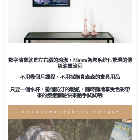
數字油畫就是左右腦的瑜珈，Manto為您系統化繁瑣的傳
統油畫流程
不用幾個月課程、不用採購貴森森的畫具用品
只要一個水杯，墊個防汙的報紙，隨時隨地享受色彩帶
來的療癒體驗快來動手試試吧!