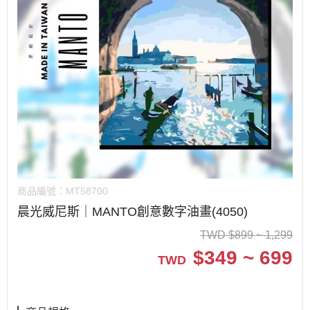
商品編號：
MT58700
晨光威尼斯｜MANTO創意數字油畫(4050)
TWD
$
899 ~ 1,299
$
349 ~ 699
TWD