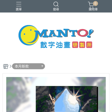
0
選單
搜尋
購物車
40x50cm
50x65cm
入門推薦款
本款免費升級淡彩縮時畫布
銷售前十名
本月新款