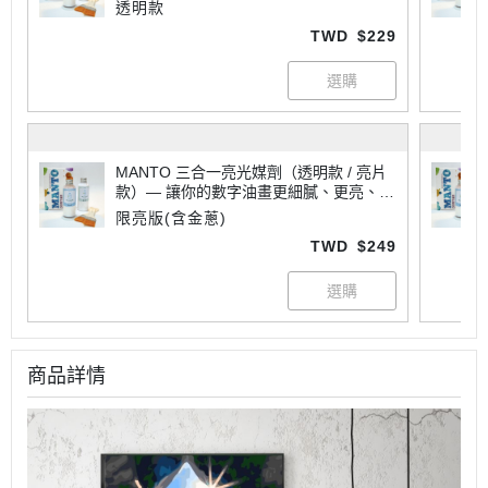
專業
透明款
TWD
$229
MANTO 三合一亮光媒劑（透明款 / 亮片
款）— 讓你的數字油畫更細膩、更亮、更
專業
限亮版(含金蔥)
TWD
$249
商品詳情