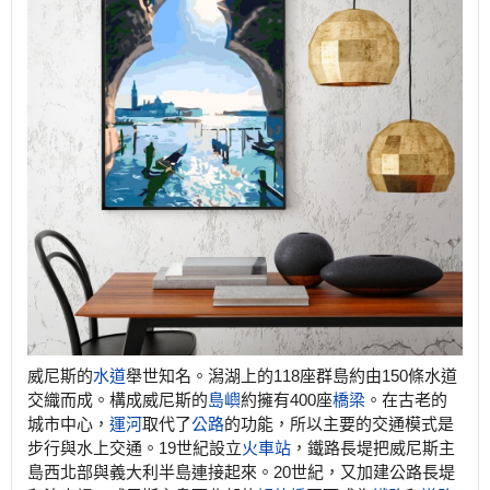
威尼斯的
水道
舉世知名。潟湖上的118座群島約由150條水道
交織而成。構成威尼斯的
島嶼
約擁有400座
橋梁
。在古老的
城市中心，
運河
取代了
公路
的功能，所以主要的交通模式是
步行與水上交通。19世紀設立
火車站
，鐵路長堤把威尼斯主
島西北部與義大利半島連接起來。20世紀，又加建公路長堤