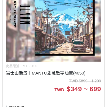
商品編號：
MT33100
富士山街景｜MANTO創意數字油畫(4050)
TWD
$
899 ~ 1,299
$
349 ~ 699
TWD