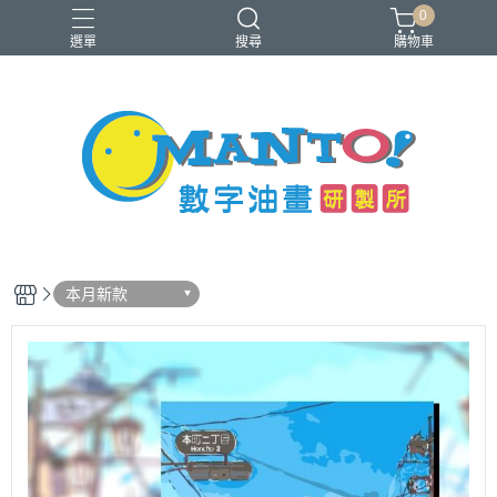
0
選單
搜尋
購物車
40x50cm
50x65cm
入門推薦款
本款免費升級淡彩縮時畫布
銷售前十名
本月新款