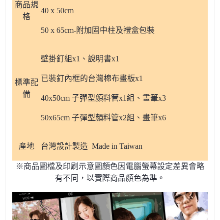
商品規
40 x 50cm
格
50 x 65cm-附加固中柱及禮盒包裝
壁掛釘組x1、說明書x1
已裝釘內框的台灣棉布畫板x1
標準配
備
40x50cm 子彈型顏料管x1組、畫筆x3
50x65cm 子彈型顏料管x2組、畫筆x6
產地
台灣設計製造 Made in Taiwan
※商品圖檔及印刷示意圖顏色因電腦螢幕設定差異會略
有不同，以實際商品顏色為準。