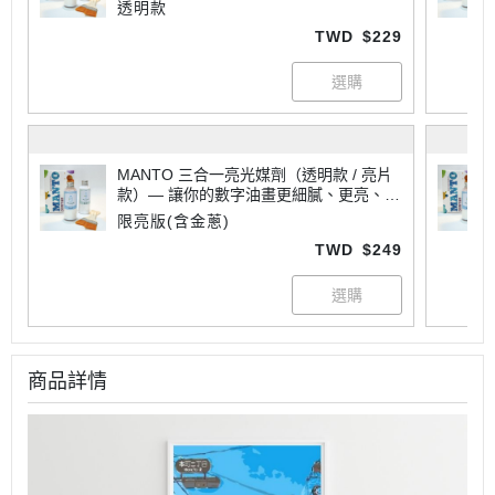
專業
透明款
TWD
$229
MANTO 三合一亮光媒劑（透明款 / 亮片
款）— 讓你的數字油畫更細膩、更亮、更
專業
限亮版(含金蔥)
TWD
$249
商品詳情