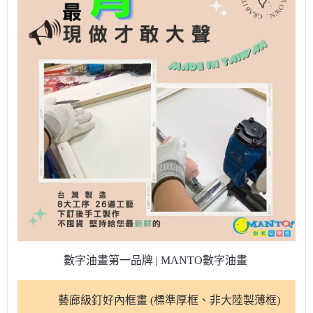
數字油畫第一品牌 | MANTO數字油畫
藝廊級釘好內框畫 (標準厚框、非大陸製薄框)