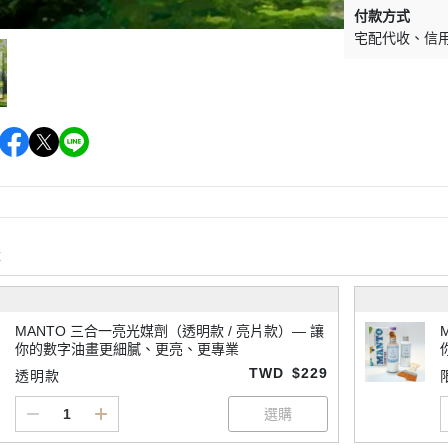
付款方式
宅配代收
信
購
MANTO 三合一亮光媒劑（透明款 / 亮片款）— 讓
你的數字油畫更細膩、更亮、更專業
TWD
$229
透明款