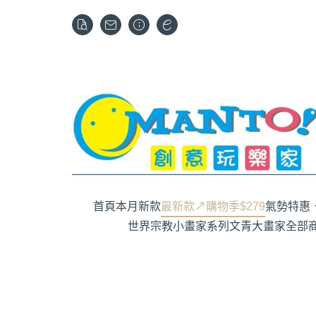
首頁
本月新款
最新款↗購物季$279
氣勢特惠．
世界宗教
小畫家系列
文青大畫家
全部