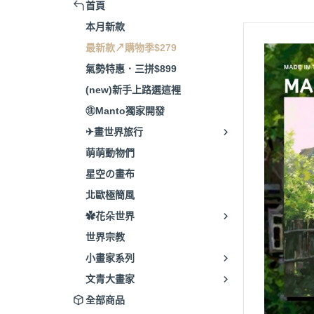
首頁
本月新款
最新款↗購物季$279
氣勢特惠．三拼$899
(new)新手上路選這裡
㊟Manto獨家開發
✈畫世界旅行
萌萌動物們
星空の畫布
北歐極簡風
✿花朵世界
世界宗教
小畫家系列
文青大畫家
全部商品