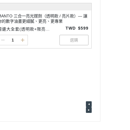
MANTO 三合一亮光媒劑（透明款 / 亮片款）— 讓
你的數字油畫更細膩、更亮、更專業
TWD
$599
周邊大全套(透明款+限亮款
+細節專用畫筆3支1組)