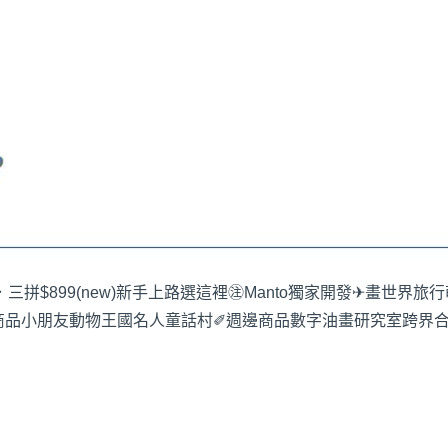
三拼$899
(new)新手上路選這裡
㊟Manto獨家開發
✈畫世界旅行
商品
小朋友動物王國
名人童話村
✐週邊商品
數字油畫研究室
跨界合