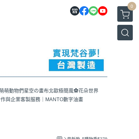
0
萌萌動物們
星空の畫布
北歐極簡風
✿花朵世界
作與企業客製服務｜MANTO數字油畫