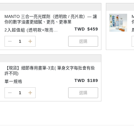
MANTO 三合一亮光媒劑（透明款 / 亮片款）— 讓
你的數字油畫更細膩、更亮、更專業
TWD
$459
2入超值組 (透明款+限亮款
各一)
【現貨】細節專用畫筆-3支( 筆身文字每批會有些
許不同)
TWD
$189
單一規格