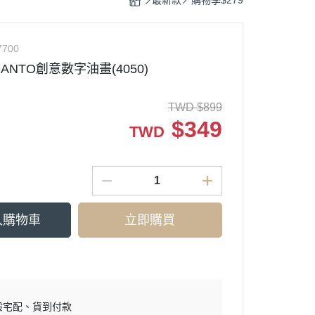
最新款↗購物季$279
7700
NTO創意數字油畫(4050)
TWD
$
899
$
349
TWD
入購物車
立即購買
般宅配
貨到付款