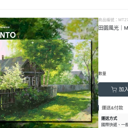
商品編號：
MT2
田園風光｜MA
數量
加
運送&付款
運送方式
國際快遞
一