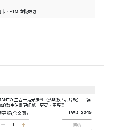
用卡
ATM 虛擬帳號
MANTO 三合一亮光媒劑（透明款 / 亮片款）— 讓
你的數字油畫更細膩、更亮、更專業
TWD
$249
限亮版(含金蔥)