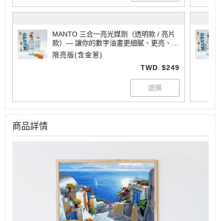
MANTO 三合一亮光媒劑（透明款 / 亮片
款）— 讓你的數字油畫更細膩、更亮、更
專業
限亮版(含金蔥)
TWD
$249
商品詳情