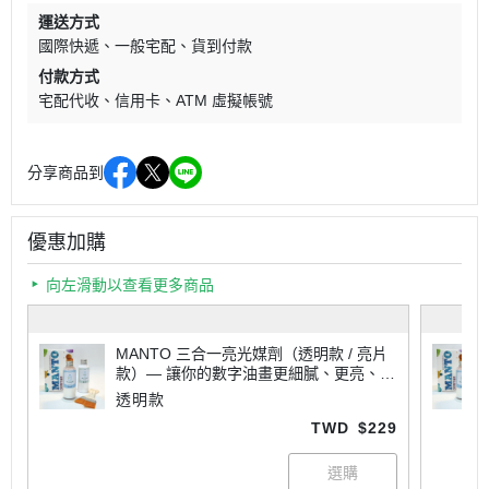
運送方式
國際快遞
一般宅配
貨到付款
付款方式
宅配代收
信用卡
ATM 虛擬帳號
分享商品到
優惠加購
向左滑動以查看更多商品
MANTO 三合一亮光媒劑（透明款 / 亮片
款）— 讓你的數字油畫更細膩、更亮、更
專業
透明款
TWD
$229