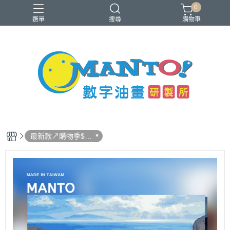
0
選單
搜尋
購物車
40x50cm
50x65cm
入門推薦款
本款免費升級淡彩縮時畫布
銷售前十名
最新款↗購物季$2
79