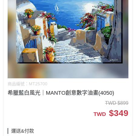
商品編號：
MT25700
希臘藍白風光｜MANTO創意數字油畫(4050)
TWD
$
899
$
349
TWD
運送&付款