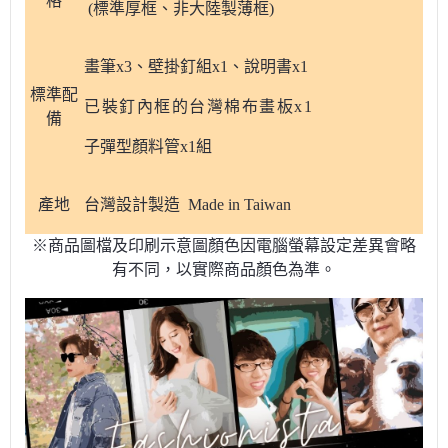
格
(標準厚框、非大陸製薄框)
畫筆x3、壁掛釘組x1、說明書x1
標準配
已裝釘內框的台灣棉布畫板x1
備
子彈型顏料管x1組
產地
台灣設計製造 Made in Taiwan
※商品圖檔及印刷示意圖顏色因電腦螢幕設定差異會略
有不同，以實際商品顏色為準。