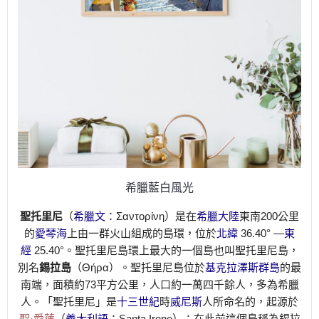
希臘藍白風光
聖托里尼
（
希臘文
：
Σαντορίνη
）是在
希臘
大陸
東南200公里
的
愛琴海
上由一群火山組成的島環，位於
北緯
36.40° —
東
經
25.40°。聖托里尼島環上最大的一個島也叫聖托里尼島，
別名
錫拉島
（
Θήρα
）。聖托里尼島位於
基克拉澤斯群島
的最
南端，面積約73平方公里，人口約一萬四千餘人，多為希臘
人。「聖托里尼」是
十三世紀
時
威尼斯
人所命名的，起源於
聖·愛蓮
（
義大利語
：
Santa Irene
）；在此前這個島稱為錫拉