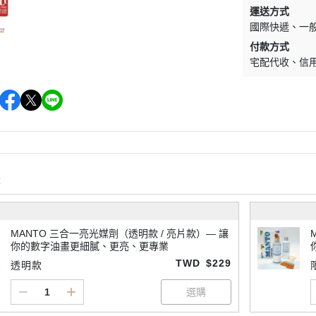
運送方式
國際快遞
一
付款方式
宅配代收
信
購
MANTO 三合一亮光媒劑（透明款 / 亮片款）— 讓
你的數字油畫更細膩、更亮、更專業
TWD
$229
透明款