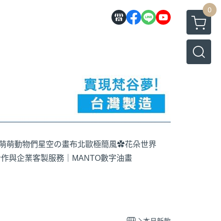
0
萌萌動物們
星空の畫布
北歐極簡風
✿花朵世界
作與企業客製服務｜MANTO數字油畫