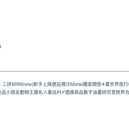
三拼$899
(new)新手上路選這裡
㊟Manto獨家開發
✈畫世界旅行
商品
小朋友動物王國
名人童話村
✐週邊商品
數字油畫研究室
跨界合