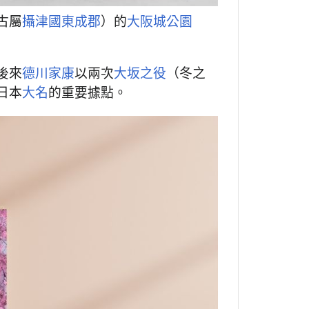
古屬
攝津國
東成郡
）的
大阪城公園
後來
德川家康
以兩次
大坂之役
（冬之
日本
大名
的重要據點。