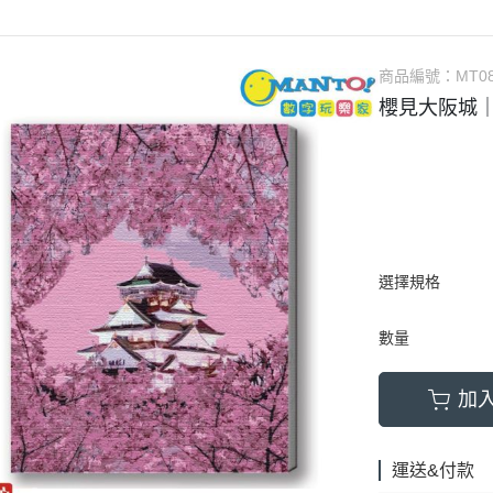
商品編號：
MT0
櫻見大阪城｜M
選擇規格
數量
加
運送&付款