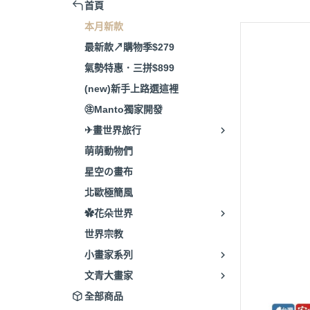
首頁
本月新款
最新款↗購物季$279
氣勢特惠．三拼$899
(new)新手上路選這裡
㊟Manto獨家開發
✈畫世界旅行
萌萌動物們
星空の畫布
北歐極簡風
✿花朵世界
世界宗教
小畫家系列
文青大畫家
全部商品