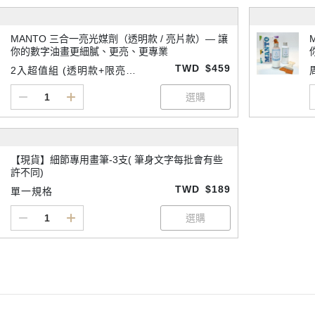
MANTO 三合一亮光媒劑（透明款 / 亮片款）— 讓
你的數字油畫更細膩、更亮、更專業
TWD
$459
2入超值組 (透明款+限亮款
各一)
【現貨】細節專用畫筆-3支( 筆身文字每批會有些
許不同)
TWD
$189
單一規格