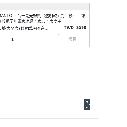
MANTO 三合一亮光媒劑（透明款 / 亮片款）— 讓
你的數字油畫更細膩、更亮、更專業
TWD
$599
周邊大全套(透明款+限亮款
+細節專用畫筆3支1組)