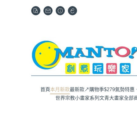
首頁
本月新款
最新款↗購物季$279
氣勢特惠．
世界宗教
小畫家系列
文青大畫家
全部