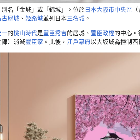
，別名「金城」或「錦城」。位於
日本
大阪市
中央區
（
名古屋城
、
姬路城
並列日本
三名城
。
統一
的
桃山時代
是
豐臣秀吉
的居城、
豐臣政權
的中心。
之陣）消滅
豐臣家
。此後，
江戶幕府
以大坂城為控制西