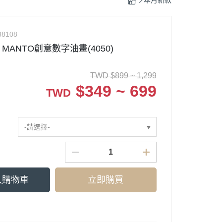
本月新款
88108
ANTO創意數字油畫(4050)
TWD
$
899 ~ 1,299
$
349 ~ 699
TWD
-請選擇-
入購物車
立即購買