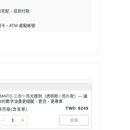
般宅配
貨到付款
用卡
ATM 虛擬帳號
MANTO 三合一亮光媒劑（透明款 / 亮片款）— 讓
你的數字油畫更細膩、更亮、更專業
TWD
$249
限亮版(含金蔥)