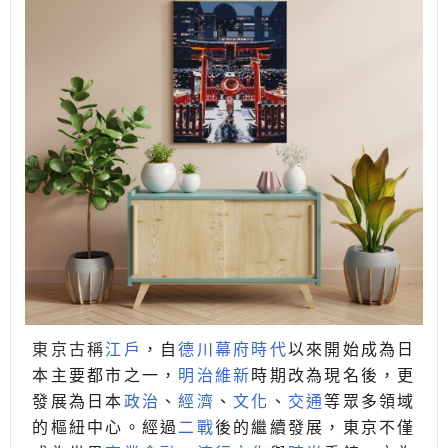
東京古稱
江戶
，自
德川幕府時代
以來開始成為日
本主要都市之一，
明治維新
時期改為現名後，更
發展為日本
政治
、
經濟
、
文化
、
交通
等眾多領域
的樞紐中心。經過
二戰
後的繼續發展，東京不僅