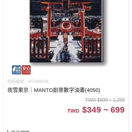
商品編號：
MT089008
夜雪東京｜MANTO創意數字油畫(4050)
TWD
$
899 ~ 1,299
$
349 ~ 699
TWD