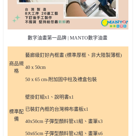
數字油畫第一品牌 | MANTO數字油畫
藝廊級釘好內框畫 (標準厚框、非大陸製薄框)
商品規
40 x 50cm
格
50 x 65 cm-附加固中柱及禮盒包裝
壁掛釘組x1、說明書x1
已裝釘內框的台灣棉布畫板x1
標準配
備
40x50cm 子彈型顏料管x1組、畫筆x3
50x65cm 子彈型顏料管x2組、畫筆x6