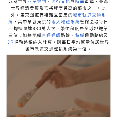
成為世界
商業
金融
、
流行文化
與
時尚
重鎮，亦為
世界經濟發展及富裕程度最高的都市之一。此
外，東京還擁有複雜且密集的
城市軌道交通系
統
，其中單就東京的
兩大地鐵系統
管轄區段每日
平均運量達880萬人次，繁忙程度居全球地鐵第
三位；如將地鐵
直通運轉
路線、
私鐵
通勤路線及
JR
通勤路線納入計算，則每日平均運量位居世界
城市軌道交通運輸系統第一位。