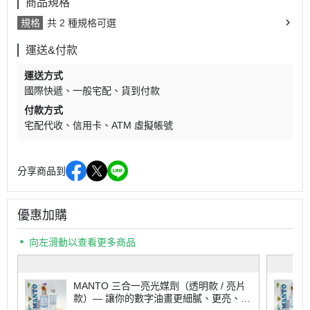
商品規格
規格
共 2 種規格可選
運送&付款
運送方式
國際快遞
一般宅配
貨到付款
付款方式
宅配代收
信用卡
ATM 虛擬帳號
分享商品到
優惠加購
向左滑動以查看更多商品
MANTO 三合一亮光媒劑（透明款 / 亮片
款）— 讓你的數字油畫更細膩、更亮、更