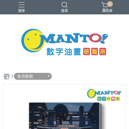
0
選單
搜尋
購物車
40x50cm
50x65cm
入門推薦款
本款免費升級淡彩縮時畫布
銷售前十名
本月新款