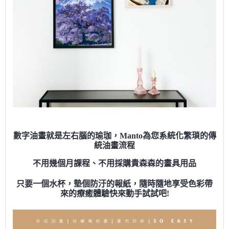
數字油畫就是左右腦的瑜珈，Manto為您系統化繁瑣的傳
統油畫流程
不用幾個月課程、不用採購貴森森的畫具用品
只要一個水杯，墊個防汙的報紙，隨時隨地享受色彩帶
來的療癒體驗快來動手試試吧!