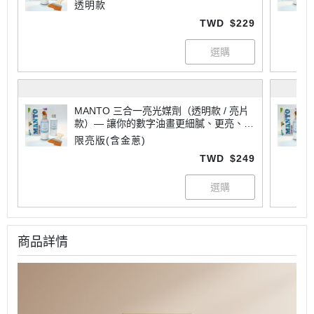
專業
透明款
TWD
$229
MANTO 三合一亮光媒劑（透明款 / 亮片
款）— 讓你的數字油畫更細膩、更亮、更
專業
限亮版(含金蔥)
TWD
$249
商品詳情