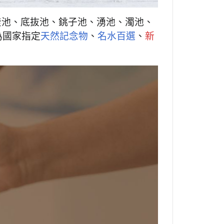
釜池、底抜池、銚子池、湧池、濁池、
為國家指定
天然記念物
、
名水百選
、
新