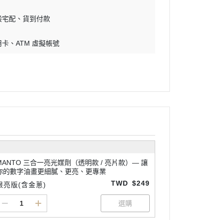
般宅配
貨到付款
用卡
ATM 虛擬帳號
MANTO 三合一亮光媒劑（透明款 / 亮片款）— 讓
你的數字油畫更細膩、更亮、更專業
TWD
$249
限亮版(含金蔥)