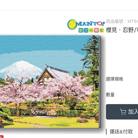
商品編號：
MT8
櫻見．忍野八海
選擇規格
數量
加
運送&付款