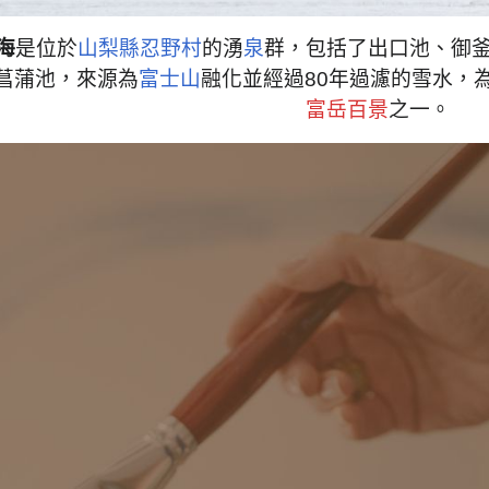
海
是位於
山梨縣
忍野村
的湧
泉
群，包括了出口池、御
菖蒲池，來源為
富士山
融化並經過80年過濾的雪水，
富岳百景
之一。