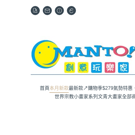
首頁
本月新款
最新款↗購物季$279
氣勢特惠．
世界宗教
小畫家系列
文青大畫家
全部