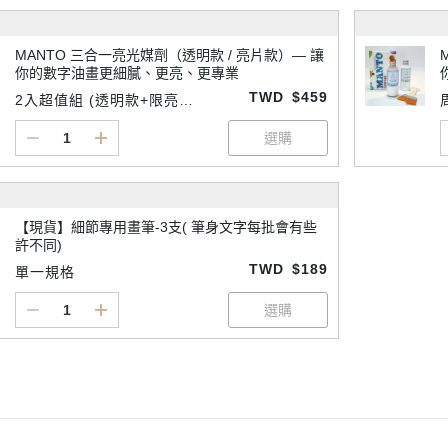
MANTO 三合一亮光媒劑（透明款 / 亮片款）— 讓
你的數字油畫更細膩、更亮、更專業
TWD
$459
2入超值組 (透明款+限亮款
各一)
【現貨】細節專用畫筆-3支( 筆身文字每批會有些
許不同)
TWD
$189
單一規格