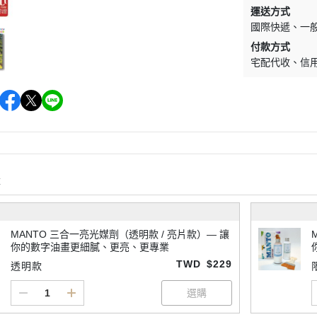
運送方式
國際快遞
一
付款方式
宅配代收
信
購
MANTO 三合一亮光媒劑（透明款 / 亮片款）— 讓
你的數字油畫更細膩、更亮、更專業
TWD
$229
透明款