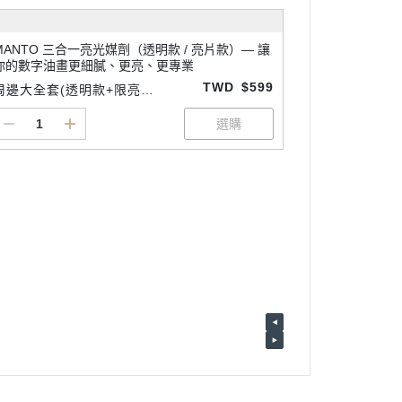
MANTO 三合一亮光媒劑（透明款 / 亮片款）— 讓
你的數字油畫更細膩、更亮、更專業
TWD
$599
周邊大全套(透明款+限亮款
+細節專用畫筆3支1組)