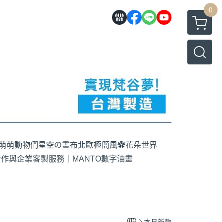
0
萌萌動物們
星空の畫布
北歐極簡風
✿花朵世界
作與企業客製服務｜MANTO數字油畫