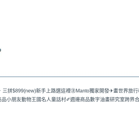
三拼$899
(new)新手上路選這裡
㊟Manto獨家開發
✈畫世界旅行
商品
小朋友動物王國
名人童話村
✐週邊商品
數字油畫研究室
跨界合