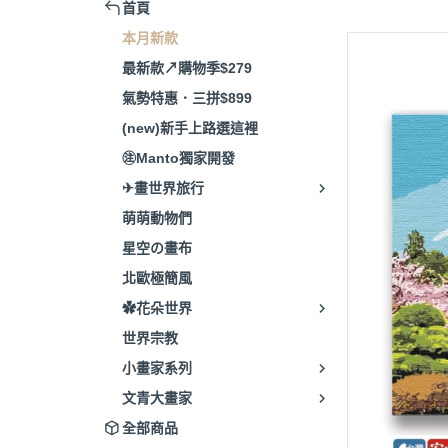
首頁
本月新款
最新款↗購物季$279
氣勢特惠．三拼$899
(new)新手上路選這裡
㊟Manto獨家開發
✈畫世界旅行
萌萌動物們
星空の畫布
北歐極簡風
✿花朵世界
世界宗教
小畫家系列
文青大畫家
全部商品