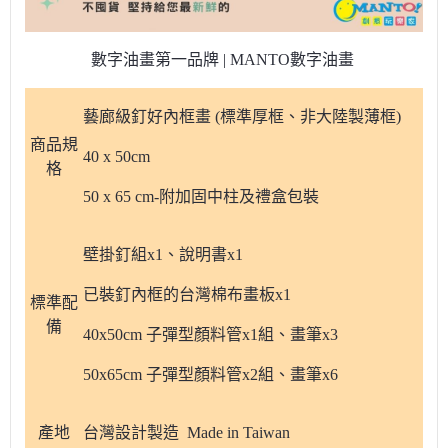
數字油畫第一品牌 | MANTO數字油畫
藝廊級釘好內框畫 (標準厚框、非大陸製薄框)
商品規
40 x 50cm
格
50 x 65 cm-附加固中柱及禮盒包裝
壁掛釘組x1、說明書x1
已裝釘內框的台灣棉布畫板x1
標準配
備
40x50cm 子彈型顏料管x1組、畫筆x3
50x65cm 子彈型顏料管x2組、畫筆x6
產地
台灣設計製造 Made in Taiwan