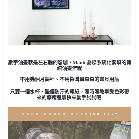
數字油畫就是左右腦的瑜珈，Manto為您系統化繁瑣的傳
統油畫流程
不用幾個月課程、不用採購貴森森的畫具用品
只要一個水杯，墊個防汙的報紙，隨時隨地享受色彩帶
來的療癒體驗快來動手試試吧!