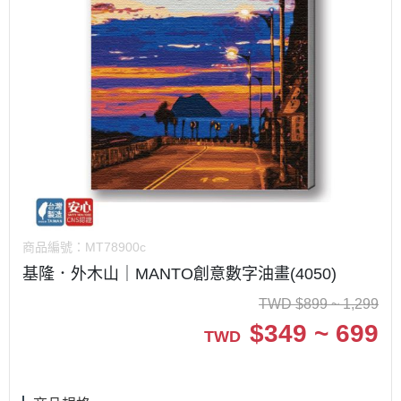
商品編號：
MT78900c
基隆．外木山｜MANTO創意數字油畫(4050)
TWD
$
899 ~ 1,299
$
349 ~ 699
TWD