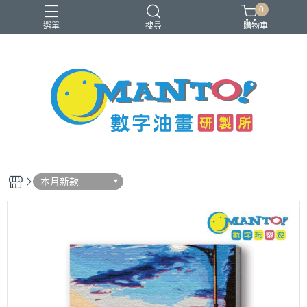
0
選單
搜尋
購物車
40x50cm
50x65cm
入門推薦款
本款免費升級淡彩縮時畫布
銷售前十名
本月新款