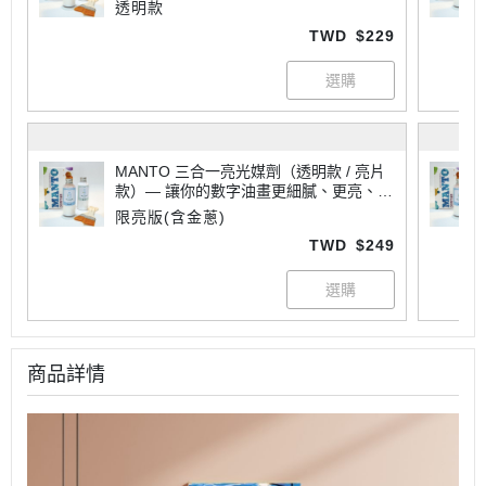
專業
透明款
TWD
$229
MANTO 三合一亮光媒劑（透明款 / 亮片
款）— 讓你的數字油畫更細膩、更亮、更
專業
限亮版(含金蔥)
TWD
$249
商品詳情