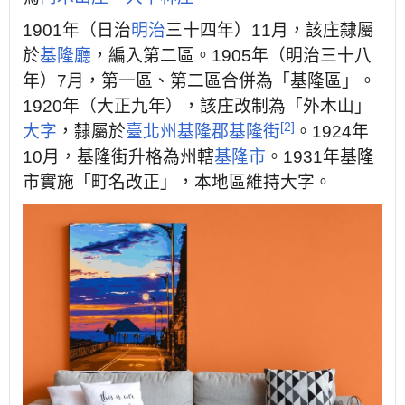
1901年（日治
明治
三十四年）11月，該庄隸屬
於
基隆廳
，編入第二區。1905年（明治三十八
年）7月，第一區、第二區合併為「基隆區」。
1920年（大正九年），該庄改制為「外木山」
[2]
大字
，隸屬於
臺北州
基隆郡
基隆街
。1924年
10月，基隆街升格為州轄
基隆市
。1931年基隆
市實施「町名改正」，本地區維持大字。