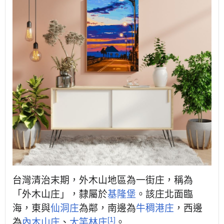
台灣清治末期，外木山地區為一街庄，稱為
「外木山庄」，隸屬於
基隆堡
。該庄北面臨
海，東與
仙洞庄
為鄰，南邊為
牛稠港庄
，西邊
[1]
為
內木山庄
、
大竿林庄
。