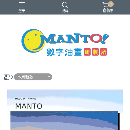
0
選單
搜尋
購物車
40x50cm
50x65cm
入門推薦款
本款免費升級淡彩縮時畫布
銷售前十名
本月新款