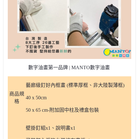
數字油畫第一品牌 | MANTO數字油畫
藝廊級釘好內框畫 (標準厚框、非大陸製薄框)
商品規
40 x 50cm
格
50 x 65 cm-附加固中柱及禮盒包裝
壁掛釘組x1、說明書x1