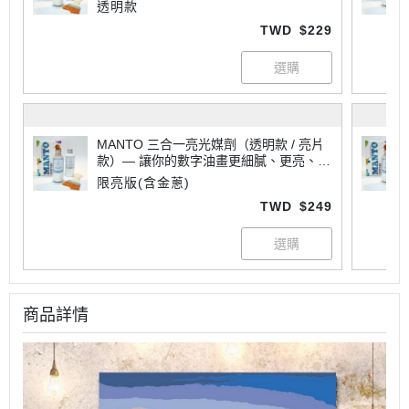
專業
透明款
TWD
$229
MANTO 三合一亮光媒劑（透明款 / 亮片
款）— 讓你的數字油畫更細膩、更亮、更
專業
限亮版(含金蔥)
TWD
$249
商品詳情