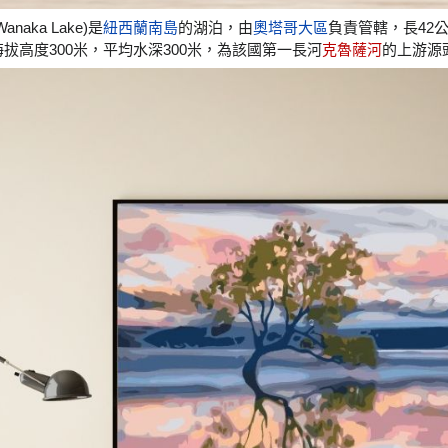
Wanaka Lake)是
紐西蘭
南島
的湖泊，由
奧塔哥大區
負責管轄，長42
拔高度300米，平均水深300米，為該國第一長河
克魯薩河
的上游源