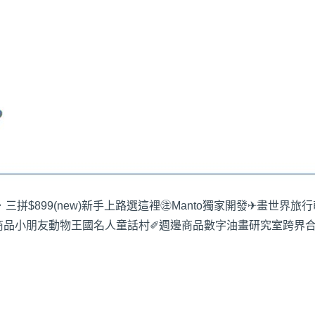
三拼$899
(new)新手上路選這裡
㊟Manto獨家開發
✈畫世界旅行
商品
小朋友動物王國
名人童話村
✐週邊商品
數字油畫研究室
跨界合