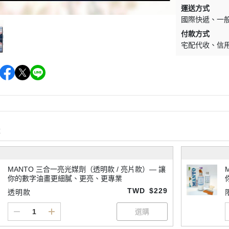
運送方式
國際快遞
一
付款方式
宅配代收
信
購
MANTO 三合一亮光媒劑（透明款 / 亮片款）— 讓
你的數字油畫更細膩、更亮、更專業
TWD
$229
透明款