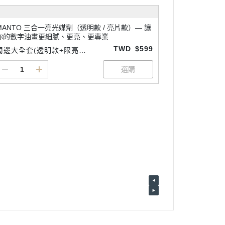
MANTO 三合一亮光媒劑（透明款 / 亮片款）— 讓
你的數字油畫更細膩、更亮、更專業
TWD
$599
周邊大全套(透明款+限亮款
+細節專用畫筆3支1組)