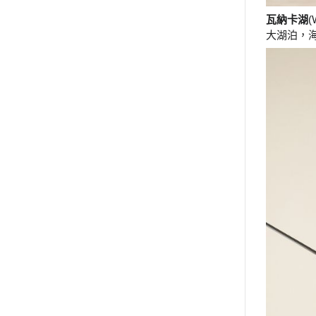
瓦納卡湖
(
大湖泊，海