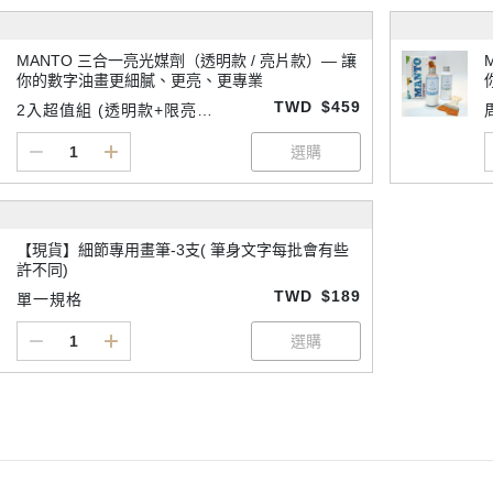
MANTO 三合一亮光媒劑（透明款 / 亮片款）— 讓
你的數字油畫更細膩、更亮、更專業
TWD
$459
2入超值組 (透明款+限亮款
各一)
【現貨】細節專用畫筆-3支( 筆身文字每批會有些
許不同)
TWD
$189
單一規格