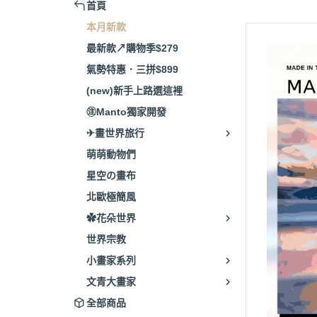
首頁
本月新款
最新款↗購物季$279
氣勢特惠．三拼$899
(new)新手上路選這裡
㊟Manto獨家開發
✈畫世界旅行
萌萌動物們
星空の畫布
北歐極簡風
✿花朵世界
世界宗教
小畫家系列
文青大畫家
全部商品