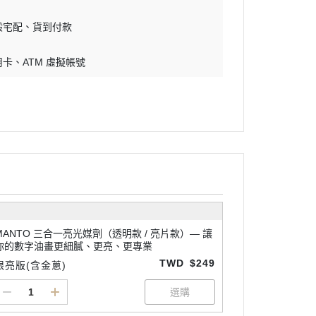
般宅配
貨到付款
用卡
ATM 虛擬帳號
MANTO 三合一亮光媒劑（透明款 / 亮片款）— 讓
你的數字油畫更細膩、更亮、更專業
TWD
$249
限亮版(含金蔥)