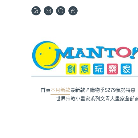
首頁
本月新款
最新款↗購物季$279
氣勢特惠．
世界宗教
小畫家系列
文青大畫家
全部