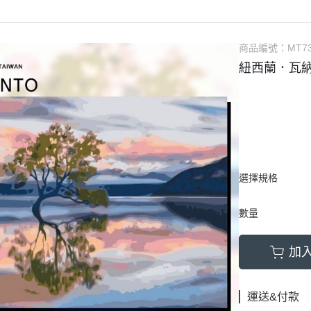
商品編號：
MT7
紐西蘭．瓦納
選擇規格
數量
加
運送&付款