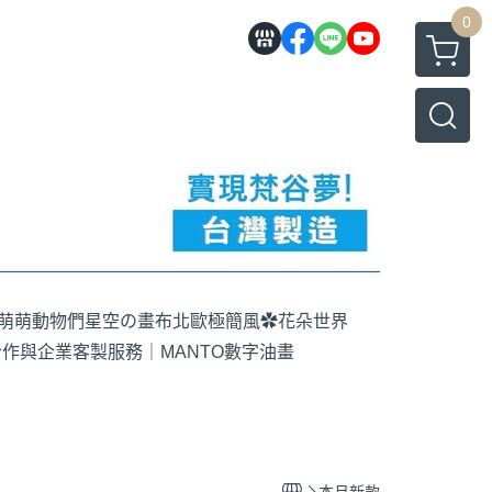
0
萌萌動物們
星空の畫布
北歐極簡風
✿花朵世界
作與企業客製服務｜MANTO數字油畫