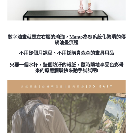
數字油畫就是左右腦的瑜珈，Manto為您系統化繁瑣的傳
統油畫流程
不用幾個月課程、不用採購貴森森的畫具用品
只要一個水杯，墊個防汙的報紙，隨時隨地享受色彩帶
來的療癒體驗快來動手試試吧!