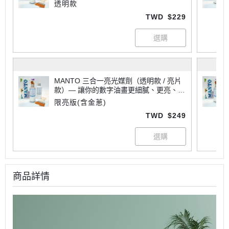
專業
透明款
TWD
$229
MANTO 三合一亮光媒劑（透明款 / 亮片
款）— 讓你的數字油畫更細膩、更亮、更
專業
限亮版(含金蔥)
TWD
$249
商品詳情