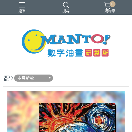
0
選單
搜尋
購物車
40x50cm
50x65cm
入門推薦款
本款免費升級淡彩縮時畫布
銷售前十名
本月新款