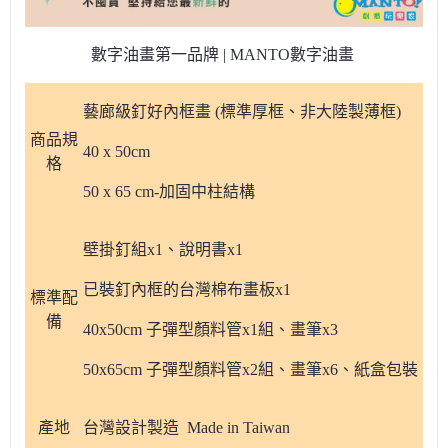
數字油畫第一品牌 | MANTO數字油畫
藝廊級釘好內框畫 (標準厚框、非大陸製薄框)
商品規
40 x 50cm
格
50 x 65 cm-加固中柱結構
壁掛釘組x1、說明書x1
已裝釘內框的台灣棉布畫板x1
標準配
備
40x50cm 子彈型顏料管x1組、畫筆x3
50x65cm 子彈型顏料管x2組、畫筆x6、紙盒包裝
產地
台灣設計製造 Made in Taiwan