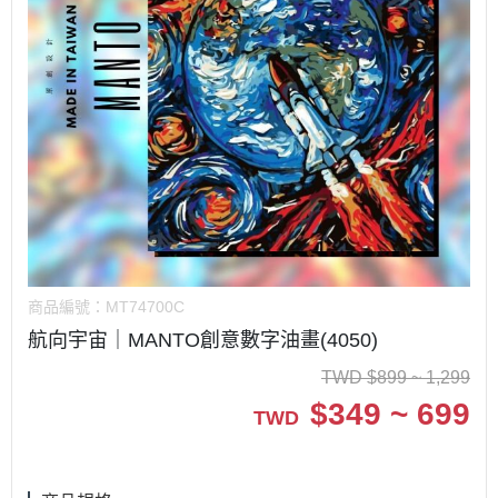
商品編號：
MT74700C
航向宇宙｜MANTO創意數字油畫(4050)
TWD
$
899 ~ 1,299
$
349 ~ 699
TWD