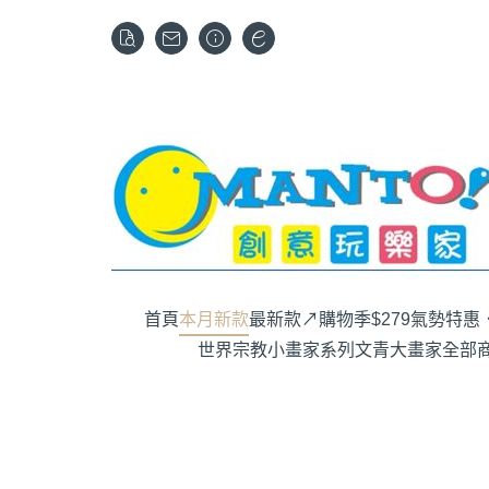
首頁
本月新款
最新款↗購物季$279
氣勢特惠．
世界宗教
小畫家系列
文青大畫家
全部