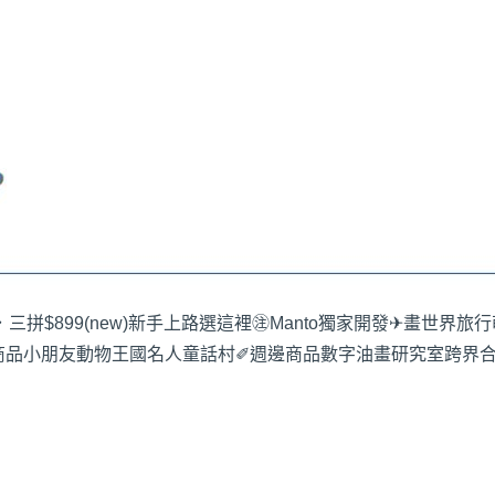
三拼$899
(new)新手上路選這裡
㊟Manto獨家開發
✈畫世界旅行
商品
小朋友動物王國
名人童話村
✐週邊商品
數字油畫研究室
跨界合