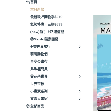
首頁
本月新款
最新款↗購物季$279
氣勢特惠．三拼$899
(new)新手上路選這裡
㊟Manto獨家開發
✈畫世界旅行
萌萌動物們
星空の畫布
北歐極簡風
✿花朵世界
世界宗教
小畫家系列
文青大畫家
全部商品