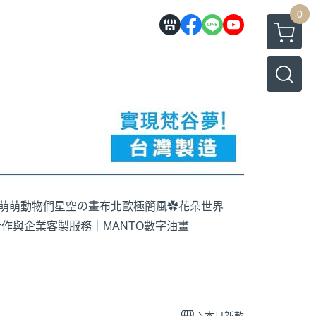
0
萌萌動物們
星空の畫布
北歐極簡風
✿花朵世界
作與企業客製服務｜MANTO數字油畫