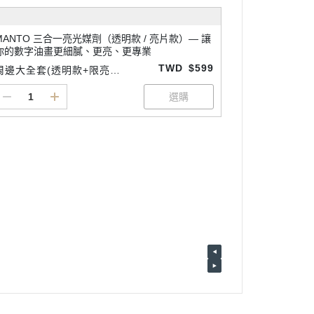
MANTO 三合一亮光媒劑（透明款 / 亮片款）— 讓
你的數字油畫更細膩、更亮、更專業
TWD
$599
周邊大全套(透明款+限亮款
+細節專用畫筆3支1組)