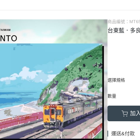
商品編號：
MT6
台東藍．多良
選擇規格
數量
加
運送&付款