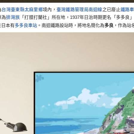
為
台灣
臺東縣
太麻里鄉
境內，
臺灣鐵路管理局
南迴線
之已廢止
鐵路
原為
排灣族
「打腊打蘭社」所在地，1937年日治時期更名「多多良
在日本有
多多良車站
。南迴鐵路設站時，將地名簡化為
多良
，作為站