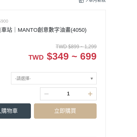
本月新款
5900
車站｜MANTO創意數字油畫(4050)
TWD
$
899 ~ 1,299
$
349 ~ 699
TWD
-請選擇-
入購物車
立即購買