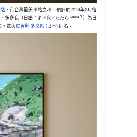
車站
，有台灣最美車站之稱，預計於2024年3月復
?
tatara
」，多多良（日語：
多々良
たたら
）為日
／
名。並與
佐賀縣
多良站 (日本)
同名。