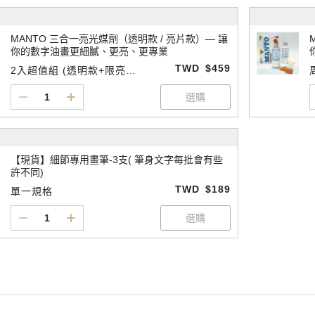
MANTO 三合一亮光媒劑（透明款 / 亮片款）— 讓
你的數字油畫更細膩、更亮、更專業
TWD
$459
2入超值組 (透明款+限亮款
各一)
【現貨】細節專用畫筆-3支( 筆身文字每批會有些
許不同)
TWD
$189
單一規格