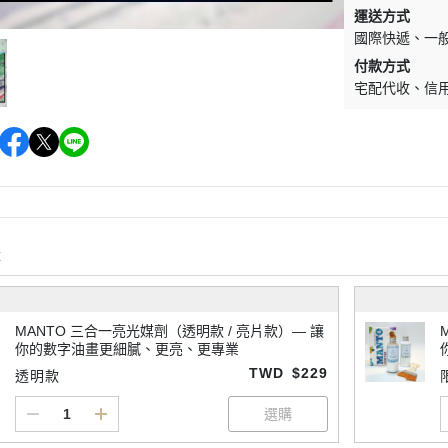
運送方式
國際快遞
一
付款方式
宅配代收
信
購
MANTO 三合一亮光媒劑（透明款 / 亮片款）— 讓
你的數字油畫更細膩、更亮、更專業
TWD
$229
透明款