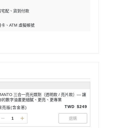
般宅配
貨到付款
用卡
ATM 虛擬帳號
MANTO 三合一亮光媒劑（透明款 / 亮片款）— 讓
你的數字油畫更細膩、更亮、更專業
TWD
$249
限亮版(含金蔥)