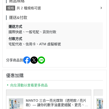
商品規格
規格
共 2 種規格可選
運送&付款
運送方式
國際快遞
一般宅配
貨到付款
付款方式
宅配代收
信用卡
ATM 虛擬帳號
分享商品到
優惠加購
向左滑動以查看更多商品
MANTO 三合一亮光媒劑（透明款 / 亮片
款）— 讓你的數字油畫更細膩、更亮、更