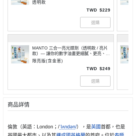
專業
透明款
TWD
$229
MANTO 三合一亮光媒劑（透明款 / 亮片
款）— 讓你的數字油畫更細膩、更亮、更
專業
限亮版(含金蔥)
TWD
$249
商品詳情
倫敦（英語：
London
；/
ˈ
l
ʌ
n
d
ən
/
），是
英國
首都，也是
英國最大都市、以及其
構成國
英格蘭
的首府。位於
泰晤