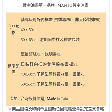
數字油畫第一品牌 | MANTO數字油畫
藝廊級釘好內框畫 (標準厚框、非大陸製薄框)
商品規
40 x 50cm
格
50 x 65 cm-附加固中柱及禮盒包裝
壁掛釘組x1、說明書x1
已裝釘內框的台灣棉布畫板x1
標準配
備
40x50cm 子彈型顏料管x1組、畫筆x3
50x65cm 子彈型顏料管x2組、畫筆x6
產地
台灣設計製造 Made in Taiwan
※商品圖檔及印刷示意圖顏色因電腦螢幕設定差異會略