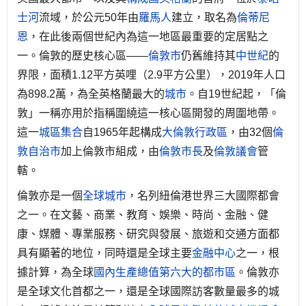
士河
流域，於公元50年由
羅馬人
建立，取名為
倫蒂尼
恩
，在此後兩個世紀內為這一地區最重要的定居點之
一。倫敦的歷史核心區——
倫敦市
仍舊維持其
中世紀
的
界限，面積1.12平方英哩（2.9平方公里），2019年人口
為898.2萬，為全英格蘭最大的
城市
。自19世紀起，「倫
敦」一稱亦用於指稱圍繞這一核心區開發的周圍地帶。
這一
城區集合
自1965年起構成
大倫敦
行政區
，由32個
倫
敦自治市
加上倫敦市組成，由
倫敦市長
及
倫敦議會
管
轄。
倫敦亦是一個
全球城市
，名列紐倫港世界三大國際都會
之一。在文藝、商業、教育、娛樂、時尚、金融、健
康、媒體、專業服務、研究與發展、旅遊和交通方面都
具有顯著的地位，同時還是全球主要
金融中心
之一，根
據計算，為全球
國內生產總值第六大的都市區
。倫敦亦
是全球文化首都之一，還是全球國際訪客數量最多的城