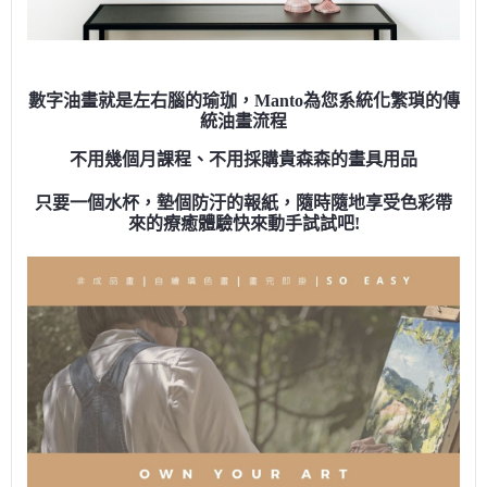
數字油畫就是左右腦的瑜珈，Manto為您系統化繁瑣的傳
統油畫流程
不用幾個月課程、不用採購貴森森的畫具用品
只要一個水杯，墊個防汙的報紙，隨時隨地享受色彩帶
來的療癒體驗快來動手試試吧!