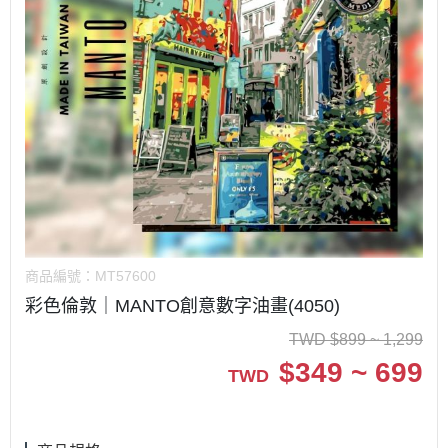
商品編號：
MT57600
彩色倫敦｜MANTO創意數字油畫(4050)
TWD
$
899 ~ 1,299
$
349 ~ 699
TWD