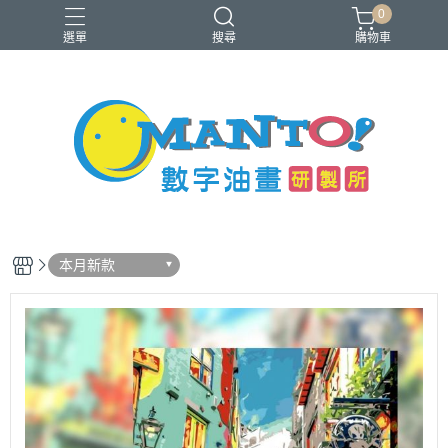
0
選單
搜尋
購物車
40x50cm
50x65cm
入門推薦款
本款免費升級淡彩縮時畫布
銷售前十名
本月新款