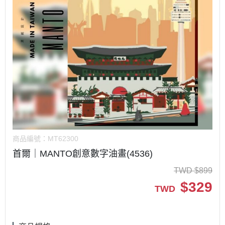
商品編號：
MT62300
首爾｜MANTO創意數字油畫(4536)
TWD
$
899
$
329
TWD