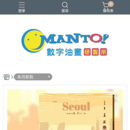
0
選單
搜尋
購物車
40x50cm
50x65cm
入門推薦款
本款免費升級淡彩縮時畫布
銷售前十名
本月新款