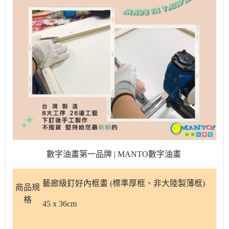
數字油畫第一品牌 | MANTO數字油畫
藝廊級釘好內框畫 (標準厚框、非大陸製薄框)
商品規
格
45 x 36cm