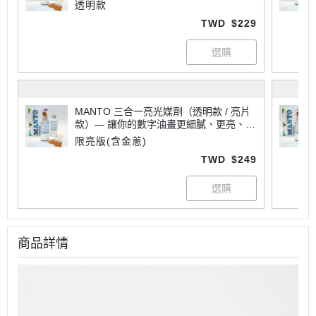
專業
透明款
TWD
$229
MANTO 三合一亮光媒劑（透明款 / 亮片
款）— 讓你的數字油畫更細膩、更亮、更
專業
限亮版(含金蔥)
TWD
$249
商品詳情