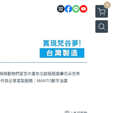
0
萌萌動物們
星空の畫布
北歐極簡風
✿花朵世界
作與企業客製服務｜MANTO數字油畫