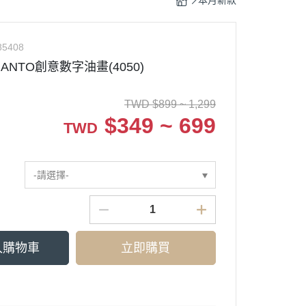
本月新款
85408
NTO創意數字油畫(4050)
TWD
$
899 ~ 1,299
$
349 ~ 699
TWD
-請選擇-
入購物車
立即購買