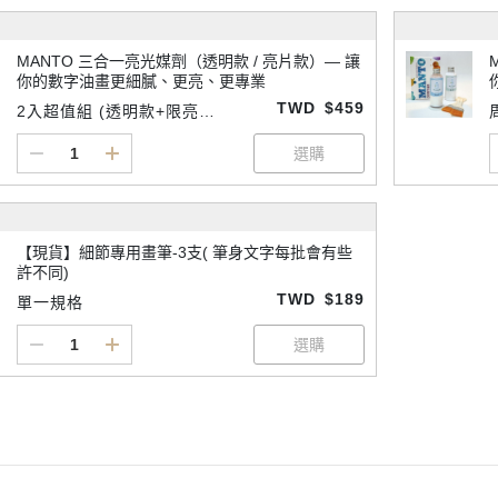
MANTO 三合一亮光媒劑（透明款 / 亮片款）— 讓
你的數字油畫更細膩、更亮、更專業
TWD
$459
2入超值組 (透明款+限亮款
各一)
【現貨】細節專用畫筆-3支( 筆身文字每批會有些
許不同)
TWD
$189
單一規格