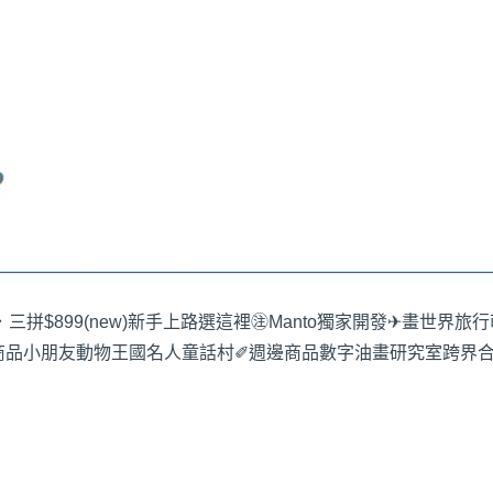
三拼$899
(new)新手上路選這裡
㊟Manto獨家開發
✈畫世界旅行
商品
小朋友動物王國
名人童話村
✐週邊商品
數字油畫研究室
跨界合