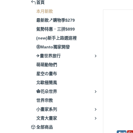
首頁
本月新款
最新款↗購物季$279
氣勢特惠．三拼$899
(new)新手上路選這裡
㊟Manto獨家開發
✈畫世界旅行
萌萌動物們
星空の畫布
北歐極簡風
✿花朵世界
世界宗教
小畫家系列
文青大畫家
全部商品