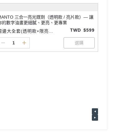
MANTO 三合一亮光媒劑（透明款 / 亮片款）— 讓
你的數字油畫更細膩、更亮、更專業
TWD
$599
周邊大全套(透明款+限亮款
+細節專用畫筆3支1組)