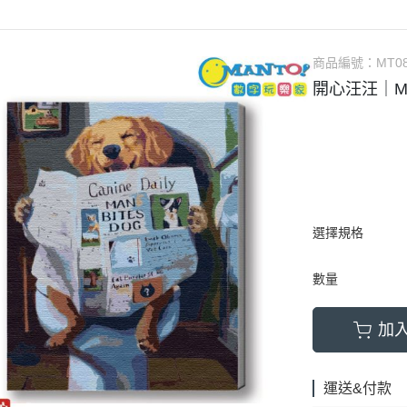
商品編號：
MT0
開心汪汪｜MA
選擇規格
數量
加
運送&付款