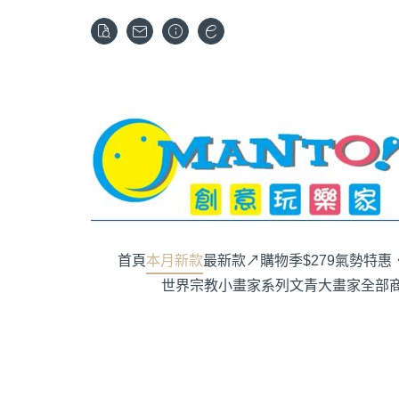
首頁
本月新款
最新款↗購物季$279
氣勢特惠．
世界宗教
小畫家系列
文青大畫家
全部