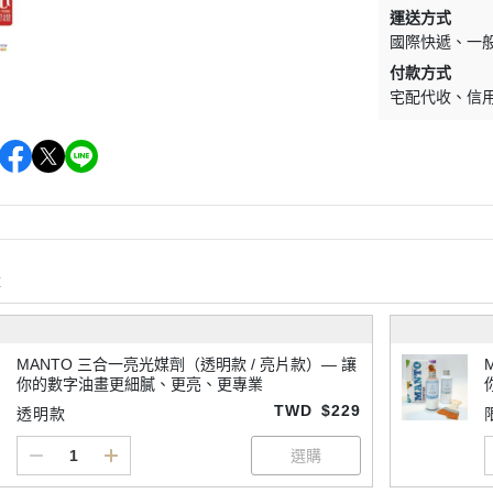
運送方式
國際快遞
一
付款方式
宅配代收
信
購
MANTO 三合一亮光媒劑（透明款 / 亮片款）— 讓
你的數字油畫更細膩、更亮、更專業
TWD
$229
透明款