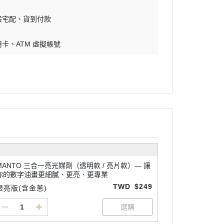
般宅配
貨到付款
用卡
ATM 虛擬帳號
MANTO 三合一亮光媒劑（透明款 / 亮片款）— 讓
你的數字油畫更細膩、更亮、更專業
TWD
$249
限亮版(含金蔥)