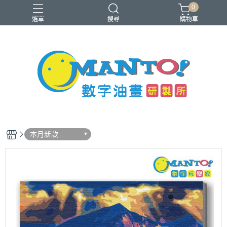
0
選單
搜尋
購物車
40x50cm
50x65cm
入門推薦款
本款免費升級淡彩縮時畫布
銷售前十名
本月新款