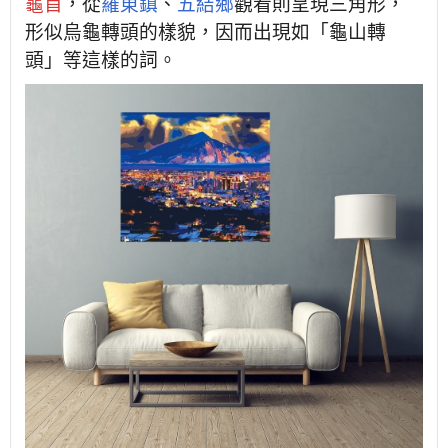
龜首
，從
羅東鎮
、
五結鄉
觀看則呈現三角形，
形似烏龜轉頭的樣貌，因而出現如「龜山轉
頭」等這樣的詞。