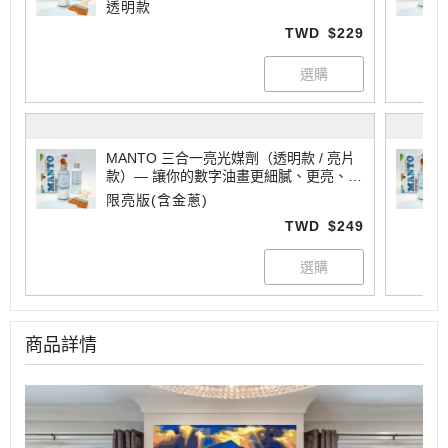
專業
透明款
TWD
$229
MANTO 三合一亮光媒劑（透明款 / 亮片
款）— 讓你的數字油畫更細膩、更亮、更
專業
限亮版(含金蔥)
TWD
$249
商品詳情