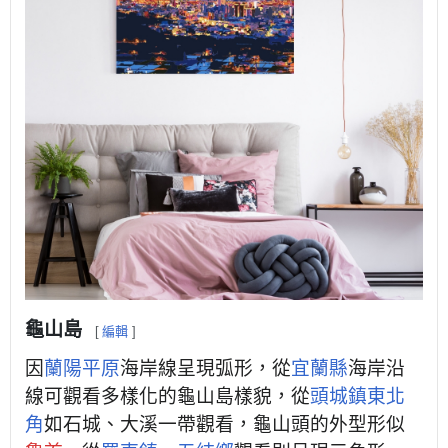
龜山島
[
編輯
]
因
蘭陽平原
海岸線呈現弧形，從
宜蘭縣
海岸沿
線可觀看多樣化的龜山島樣貌，從
頭城鎮
東北
角
如石城、大溪一帶觀看，龜山頭的外型形似