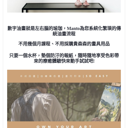
數字油畫就是左右腦的瑜珈，Manto為您系統化繁瑣的傳
統油畫流程
不用幾個月課程、不用採購貴森森的畫具用品
只要一個水杯，墊個防汙的報紙，隨時隨地享受色彩帶
來的療癒體驗快來動手試試吧!