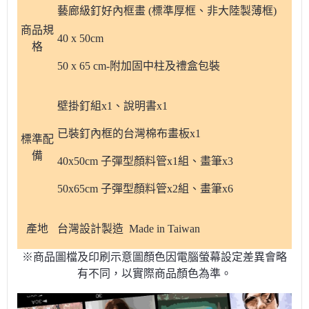
藝廊級釘好內框畫 (標準厚框、非大陸製薄框)
商品規
40 x 50cm
格
50 x 65 cm-附加固中柱及禮盒包裝
壁掛釘組x1、說明書x1
已裝釘內框的台灣棉布畫板x1
標準配
備
40x50cm 子彈型顏料管x1組、畫筆x3
50x65cm 子彈型顏料管x2組、畫筆x6
產地
台灣設計製造 Made in Taiwan
※商品圖檔及印刷示意圖顏色因電腦螢幕設定差異會略
有不同，以實際商品顏色為準。