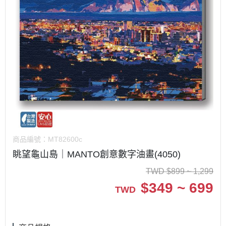
商品編號：
MT82600c
眺望龜山島｜MANTO創意數字油畫(4050)
TWD
$
899 ~ 1,299
$
349 ~ 699
TWD