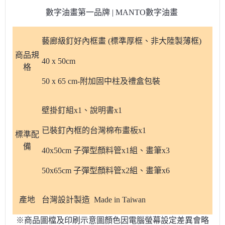
數字油畫第一品牌 | MANTO數字油畫
藝廊級釘好內框畫 (標準厚框、非大陸製薄框)
商品規
40 x 50cm
格
50 x 65 cm-附加固中柱及禮盒包裝
壁掛釘組x1、說明書x1
已裝釘內框的台灣棉布畫板x1
標準配
備
40x50cm 子彈型顏料管x1組、畫筆x3
50x65cm 子彈型顏料管x2組、畫筆x6
產地
台灣設計製造 Made in Taiwan
※商品圖檔及印刷示意圖顏色因電腦螢幕設定差異會略