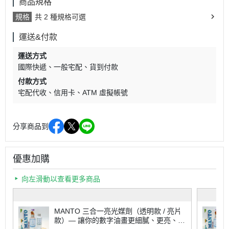
商品規格
規格
共 2 種規格可選
運送&付款
運送方式
國際快遞
一般宅配
貨到付款
付款方式
宅配代收
信用卡
ATM 虛擬帳號
分享商品到
優惠加購
向左滑動以查看更多商品
MANTO 三合一亮光媒劑（透明款 / 亮片
款）— 讓你的數字油畫更細膩、更亮、更