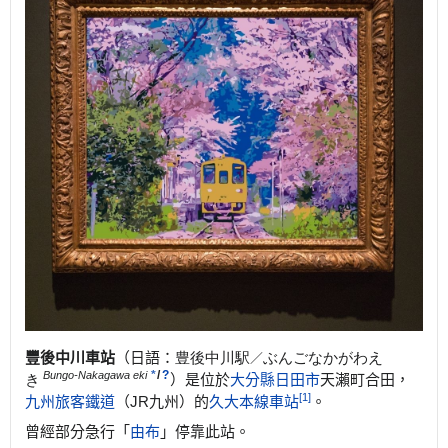
豐後中川車站
（日語：
豊後中川駅
ぶんごなかがわえ
／
*
/
?
Bungo-Nakagawa eki
き
）是位於
大分縣
日田市
天瀨町合田，
[1]
九州旅客鐵道
（JR九州）的
久大本線
車站
。
曾經部分急行「
由布
」停靠此站。