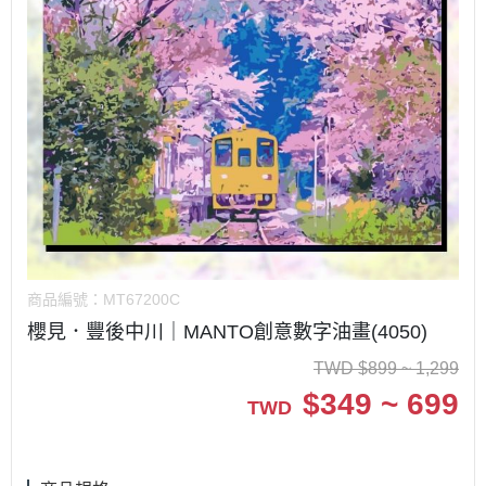
商品編號：
MT67200C
櫻見．豐後中川｜MANTO創意數字油畫(4050)
TWD
$
899 ~ 1,299
$
349 ~ 699
TWD