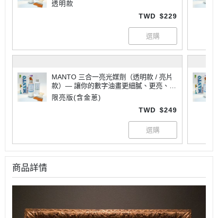
專業
透明款
TWD
$229
MANTO 三合一亮光媒劑（透明款 / 亮片
款）— 讓你的數字油畫更細膩、更亮、更
專業
限亮版(含金蔥)
TWD
$249
商品詳情