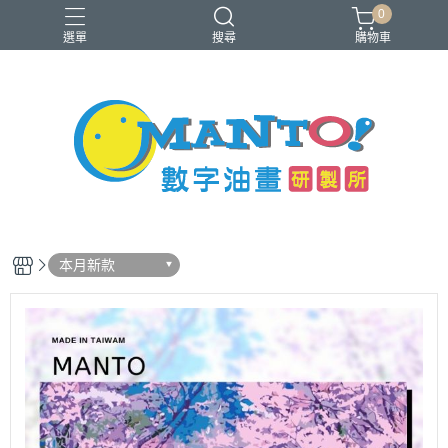
0
選單
搜尋
購物車
40x50cm
50x65cm
入門推薦款
本款免費升級淡彩縮時畫布
銷售前十名
本月新款