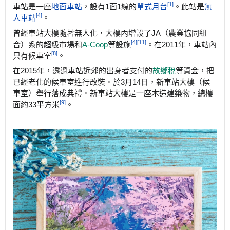
[1]
車站是一座
地面車站
，設有1面1線的
單式月台
。此站是
無
[4]
人車站
。
曾經車站大樓隨著無人化，大樓內增設了JA（農業協同組
[4]
[11]
合）系的超級市場和
A-Coop
等設施
。在2011年，車站內
[8]
只有候車室
。
在2015年，透過車站近郊的出身者支付的
故鄉稅
等資金，把
已經老化的候車室進行改裝。於3月14日，新車站大樓（候
車室）舉行落成典禮。新車站大樓是一座木造建築物，總樓
[9]
面約33平方米
。