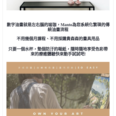
數字油畫就是左右腦的瑜珈，Manto為您系統化繁瑣的傳
統油畫流程
不用幾個月課程、不用採購貴森森的畫具用品
只要一個水杯，墊個防汙的報紙，隨時隨地享受色彩帶
來的療癒體驗快來動手試試吧!